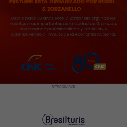
FESTURIS ESTÁ ORGANIZADO POR ROSSI
& ZORZANELLO
Desde hace 38 años, Rossi & Zorzanello organiza los
eventos más importantes de la ciudad de Gramado,
combinando profesionalidad y tradición, y
contribuyendo al impulso de la economía nacional.
PATROCINADOR